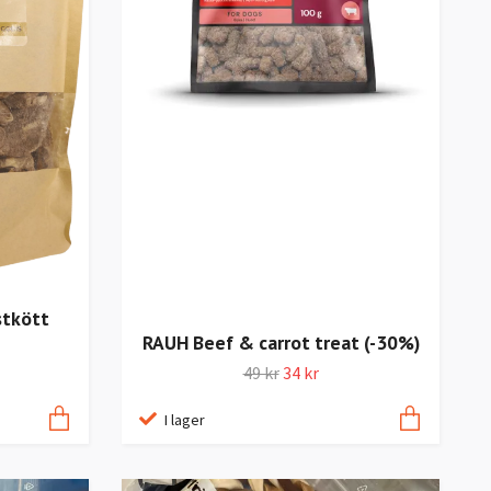
stkött
RAUH Beef & carrot treat (-30%)
49 kr
34 kr
I lager