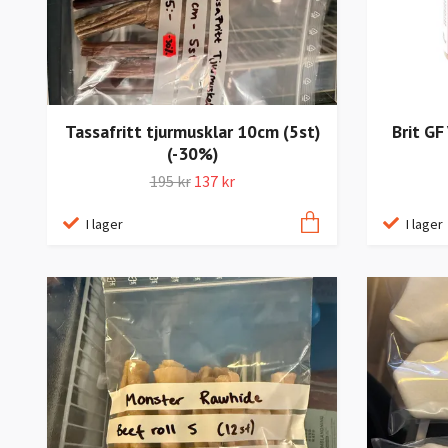
Tassafritt tjurmusklar 10cm (5st)
Brit GF
(-30%)
195 kr
137 kr
I lager
I lager