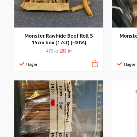
Monster Rawhide Beef Roll S
Monste
15cm box (17st) (-40%)
479 kr
288 kr
I lager
I lager