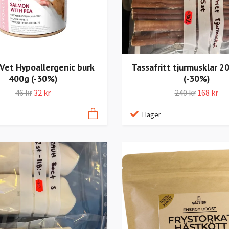
 Vet Hypoallergenic burk
Tassafritt tjurmusklar 2
400g (-30%)
(-30%)
46 kr
32 kr
240 kr
168 kr
I lager