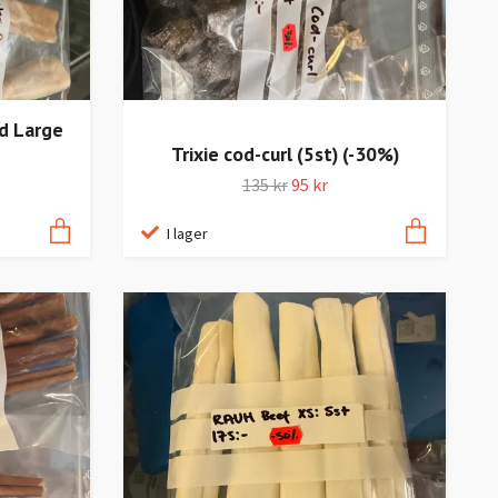
d Large
Trixie cod-curl (5st) (-30%)
135 kr
95 kr
I lager