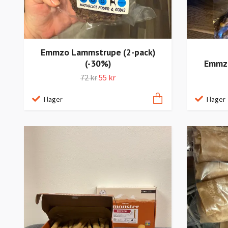
Emmzo Lammstrupe (2-pack)
(-30%)
Emmzo
72 kr
55 kr
I lager
I lager