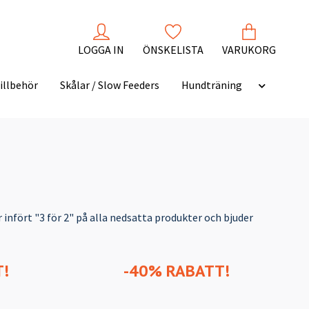
LOGGA IN
ÖNSKELISTA
VARUKORG
illbehör
Skålar / Slow Feeders
Hundträning
r infört "3 för 2" på alla nedsatta produkter och bjuder
T!
-40% RABATT!