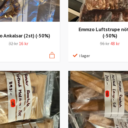
Emmzo Luftstrupe nöt
 Ankalsar (2st) (-50%)
(-50%)
32 kr
16 kr
96 kr
48 kr
I lager