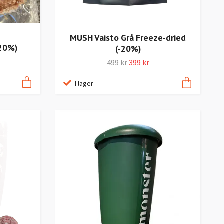
MUSH Vaisto Grå Freeze-dried
-20%)
(-20%)
499 kr
399 kr
I lager