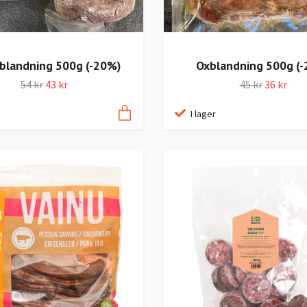
landning 500g (-20%)
Oxblandning 500g (
54 kr
43 kr
45 kr
36 kr
I lager