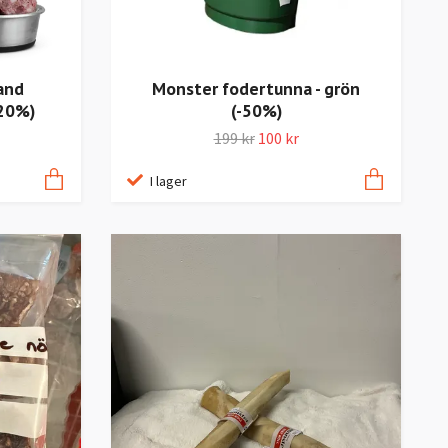
and
Monster fodertunna - grön
-20%)
(-50%)
199 kr
100 kr
I lager