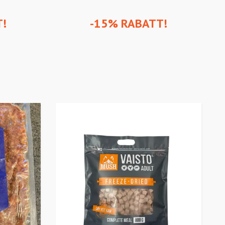
T!
-15% RABATT!