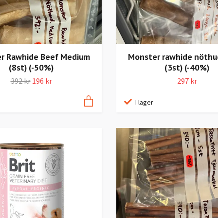
r Rawhide Beef Medium
Monster rawhide nöthu
(8st) (-50%)
(3st) (-40%)
392 kr
196 kr
297 kr
I lager