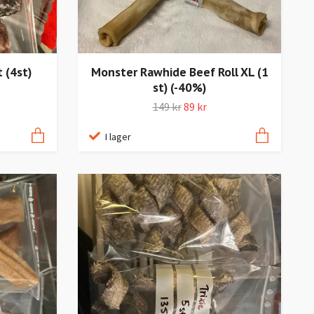
 (4st)
Monster Rawhide Beef Roll XL (1
st) (-40%)
149 kr
89 kr
I lager