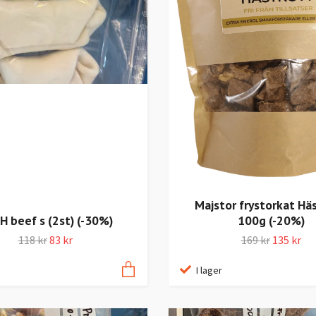
Majstor frystorkat Hä
H beef s (2st) (-30%)
100g (-20%)
118 kr
83 kr
169 kr
135 kr
I lager