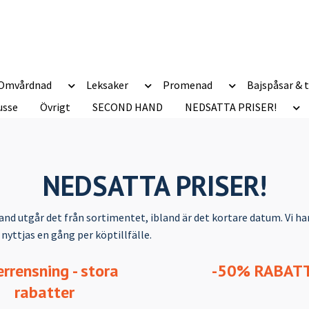
Omvårdnad
Leksaker
Promenad
Bajspåsar & t
usse
Övrigt
SECOND HAND
NEDSATTA PRISER!
NEDSATTA PRISER!
bland utgår det från sortimentet, ibland är det kortare datum. Vi ha
nyttjas en gång per köptillfälle.
rrensning - stora
-50% RABAT
rabatter