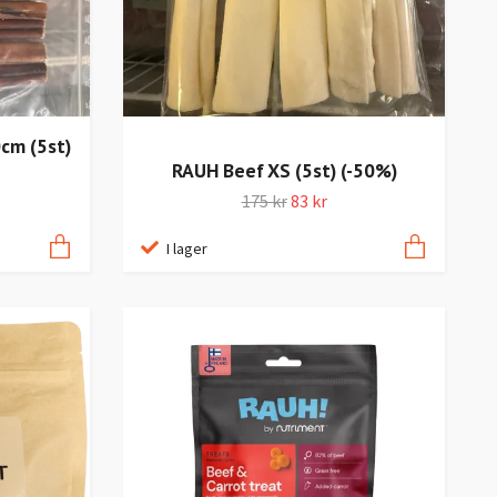
0cm (5st)
RAUH Beef XS (5st) (-50%)
175 kr
83 kr
I lager