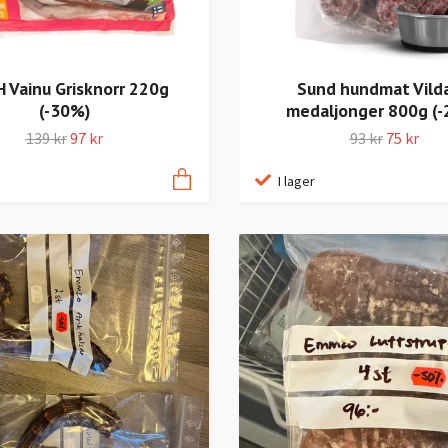
 Vainu Grisknorr 220g
Sund hundmat Vild
(-30%)
medaljonger 800g (
139 kr
97 kr
93 kr
75 kr
I lager