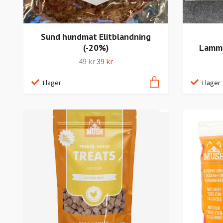
Sund hundmat Elitblandning
(-20%)
Lammb
49 kr
39 kr
I lager
I lager