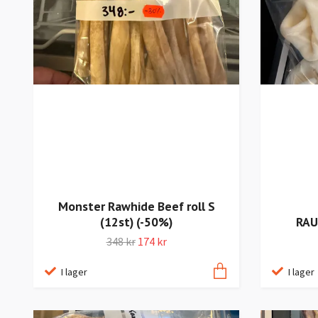
Monster Rawhide Beef roll S
(12st) (-50%)
RAU
348 kr
174 kr
I lager
I lager