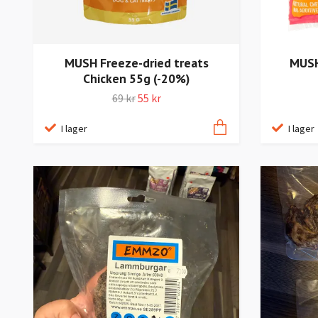
MUSH Freeze-dried treats
MUSH
Chicken 55g (-20%)
69 kr
55 kr
I lager
I lager