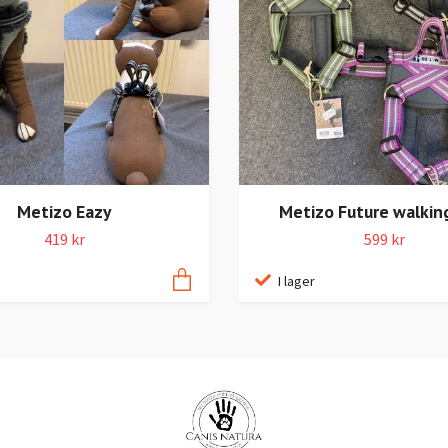
Metizo Eazy
Metizo Future walkin
419 kr
599 kr
I lager