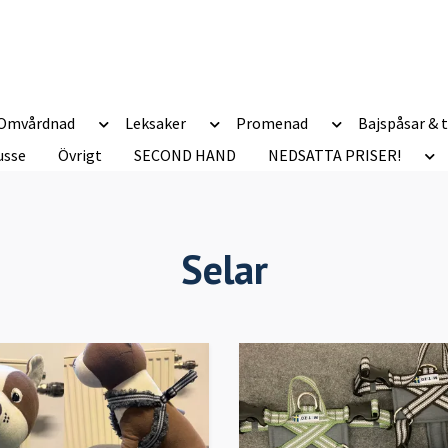
Omvårdnad
Leksaker
Promenad
Bajspåsar & t
usse
Övrigt
SECOND HAND
NEDSATTA PRISER!
Selar