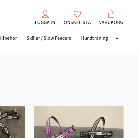
LOGGA IN
ÖNSKELISTA
VARUKORG
illbehör
Skålar / Slow Feeders
Hundträning