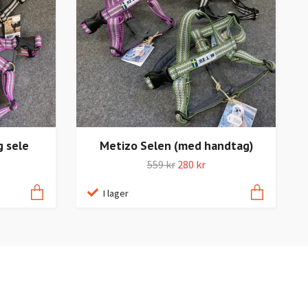
g sele
Metizo Selen (med handtag)
559 kr
280 kr
I lager