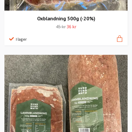
Oxblandning 500g (-20%)
45 kr
36 kr
I lager