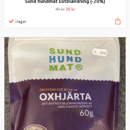
Sund hundmat Elitblandning (-20%)
49 kr
39 kr
I lager