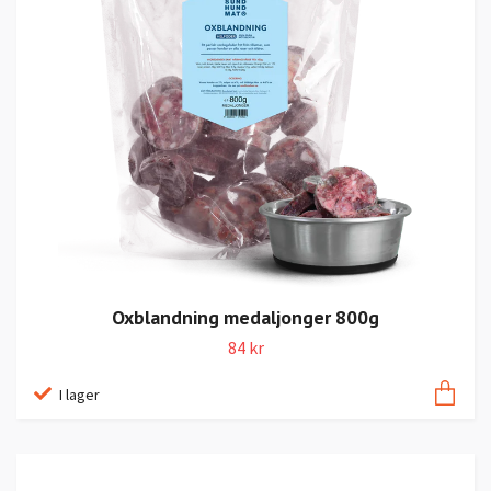
Oxblandning medaljonger 800g
84 kr
I lager