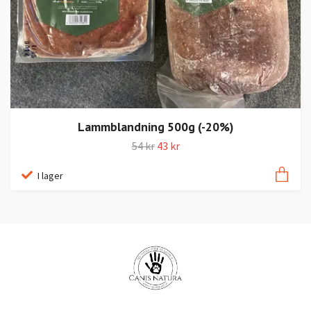
Lammblandning 500g (-20%)
54 kr
43 kr
I lager