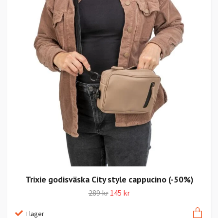
Trixie godisväska City style cappucino (-50%)
289 kr
145 kr
I lager