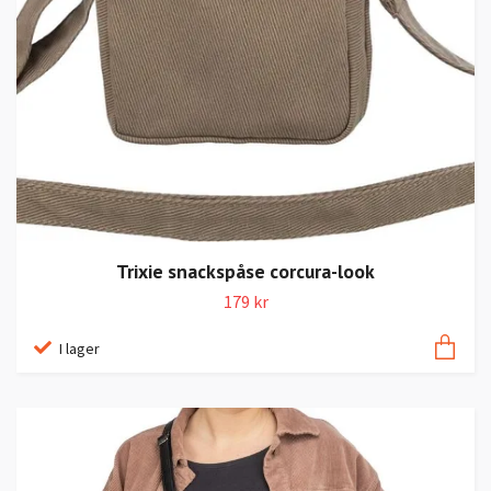
Trixie snackspåse corcura-look
179 kr
I lager