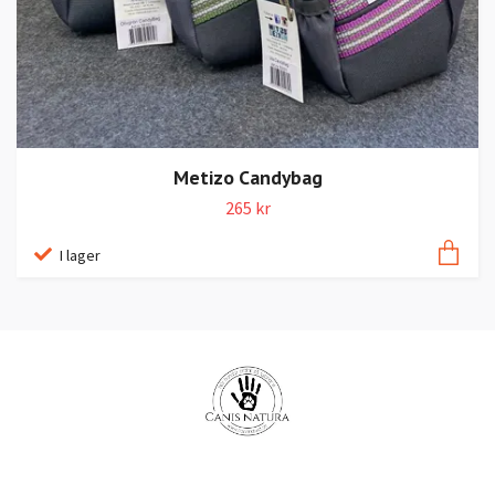
Metizo Candybag
265 kr
I lager