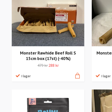
Monster Rawhide Beef Roll S
Monster
15cm box (17st) (-40%)
479 kr
288 kr
I lager
I lager