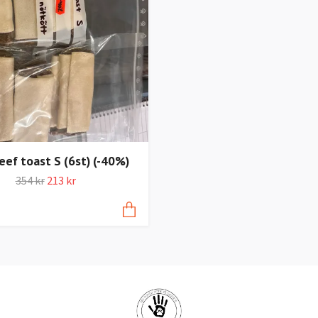
eef toast S (6st) (-40%)
354 kr
213 kr