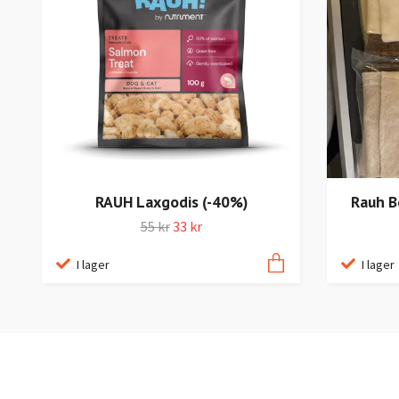
RAUH Laxgodis (-40%)
Rauh B
55 kr
33 kr
I lager
I lager