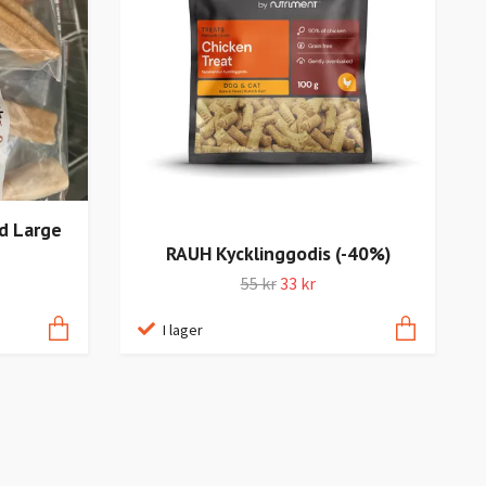
d Large
RAUH Kycklinggodis (-40%)
55 kr
33 kr
I lager