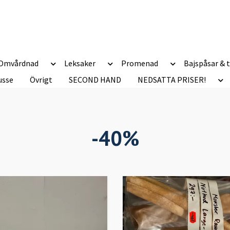
Omvårdnad
Leksaker
Promenad
Bajspåsar & t
usse
Övrigt
SECOND HAND
NEDSATTA PRISER!
-40%