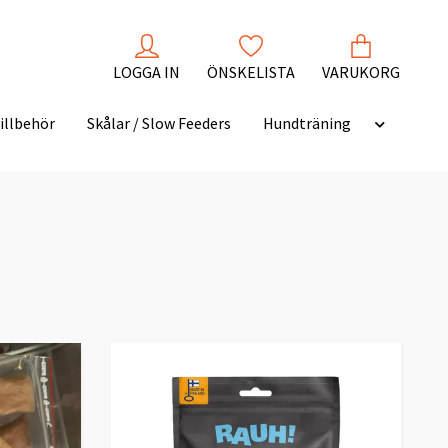
LOGGA IN
ÖNSKELISTA
VARUKORG
illbehör
Skålar / Slow Feeders
Hundträning