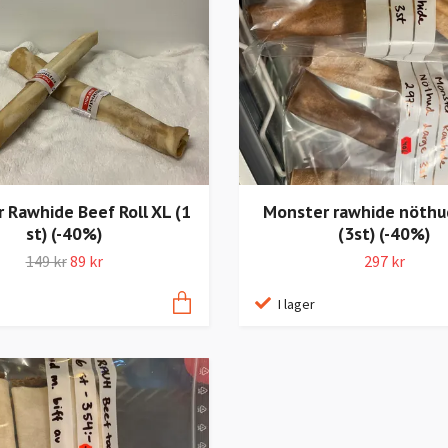
 Rawhide Beef Roll XL (1
Monster rawhide nöthu
st) (-40%)
(3st) (-40%)
149 kr
89 kr
297 kr
I lager