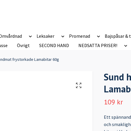
Omvårdnad
Leksaker
Promenad
Bajspåsar & t
usse
Övrigt
SECOND HAND
NEDSATTA PRISER!
ndmat frystorkade Lamabitar 60g
Sund h
Lamabi
109 kr
Ett spännande
och smaklighe