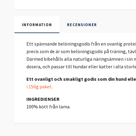
INFORMATION
RECENSIONER
Ett spännande belöningsgodis från en ovanlig proteink
precis som de är som belöningsgodis på träning, tävli
Därmed bibehålls alla naturliga näringsämnen i sin na
dosera, och passar till hundar eller katter i alla stor
Ett ovanligt och smakligt godis som din hund ell
i 150g paket
.
INGREDIENSER
100% kött från lama.