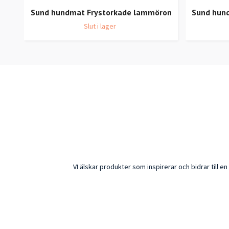
Sund hundmat Frystorkade lammöron
Sund hund
Slut i lager
VI älskar produkter som inspirerar och bidrar till 