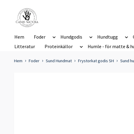
Hem
Foder
Hundgodis
Hundtugg
Litteratur
Proteinkällor
Humle - för matte & h
Hem
Foder
Sund Hundmat
Frystorkat godis SH
Sund hu