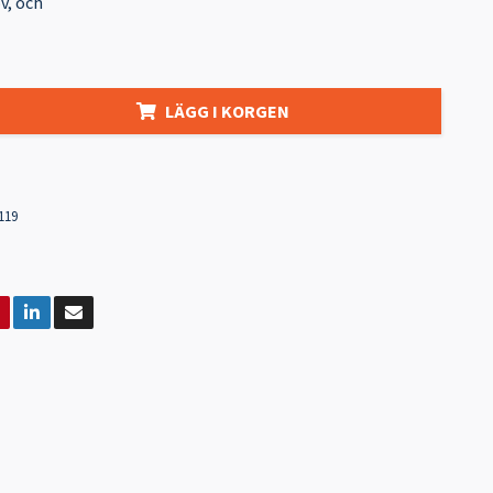
v, och
LÄGG I KORGEN
119