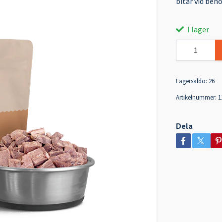
bitar vid beho
I lager
Lagersaldo:
26
Artikelnummer:
1
Dela