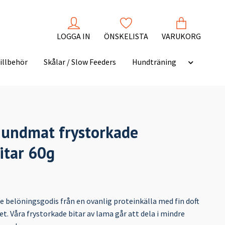
LOGGA IN
ÖNSKELISTA
VARUKORG
illbehör
Skålar / Slow Feeders
Hundträning
undmat frystorkade
tar 60g
 belöningsgodis från en ovanlig proteinkälla med fin doft
t. Våra frystorkade bitar av lama går att dela i mindre