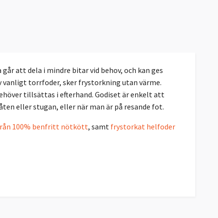
går att dela i mindre bitar vid behov, och kan ges
v vanligt torrfoder, sker frystorkning utan värme.
över tillsättas i efterhand. Godiset är enkelt att
 båten eller stugan, eller när man är på resande fot.
från 100% benfritt nötkött
, samt
frystorkat helfoder