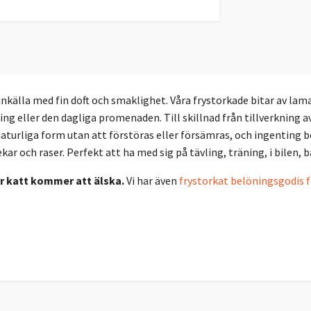
älla med fin doft och smaklighet. Våra frystorkade bitar av lama 
ng eller den dagliga promenaden. Till skillnad från tillverkning a
turliga form utan att förstöras eller försämras, och ingenting beh
lekar och raser. Perfekt att ha med sig på tävling, träning, i bilen,
er katt kommer att älska.
Vi har även
frystorkat belöningsgodis 