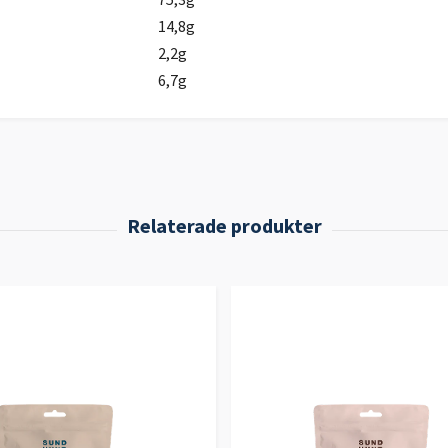
14,8g
2,2g
6,7g