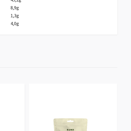
8,9g
1,3g
4,0g