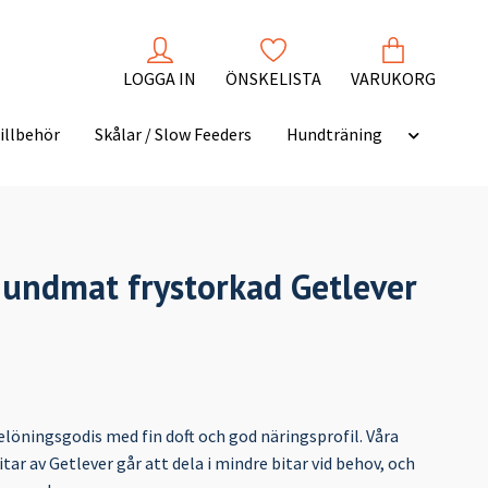
LOGGA IN
ÖNSKELISTA
VARUKORG
illbehör
Skålar / Slow Feeders
Hundträning
undmat frystorkad Getlever
löningsgodis med fin doft och god näringsprofil. Våra
tar av Getlever går att dela i mindre bitar vid behov, och