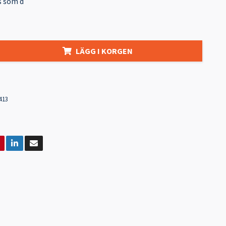
s som d
LÄGG I KORGEN
413