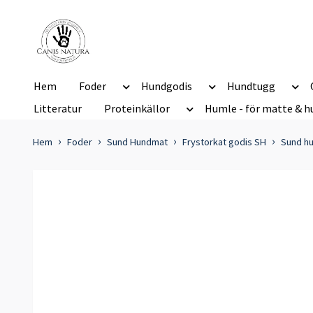
Hem
Foder
Hundgodis
Hundtugg
Litteratur
Proteinkällor
Humle - för matte & h
Hem
Foder
Sund Hundmat
Frystorkat godis SH
Sund hu