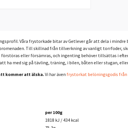
sprofil. Våra frystorkade bitar av Getlever går att dela i mindre 
promenaden. Till skillnad från tillverkning av vanligt torrfoder, 
förstöras eller försämras, och ingenting behöver tillsättas i efter
 att ha med sig på tävling, träning, i bilen, båten eller stugan, ell
katt kommer att älska.
Vi har även
frystorkat belöningsgodis från
per 100g
1818 kJ / 434 kcal
75,3g