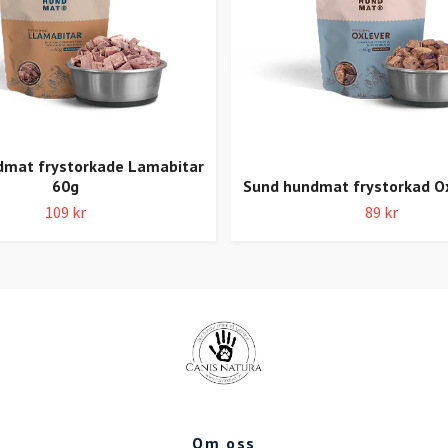
dmat frystorkade Lamabitar
60g
Sund hundmat frystorkad O
109 kr
89 kr
Om oss