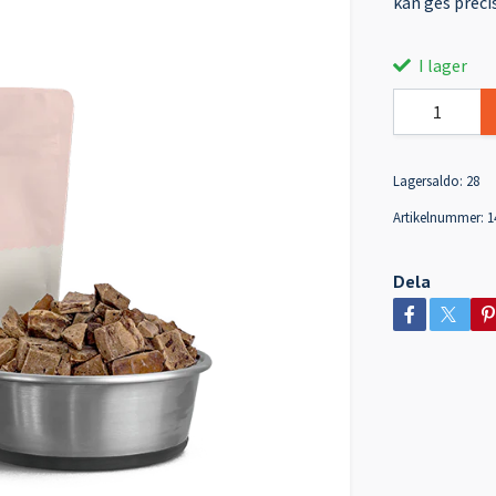
kan ges preci
I lager
Lagersaldo:
28
Artikelnummer:
1
Dela