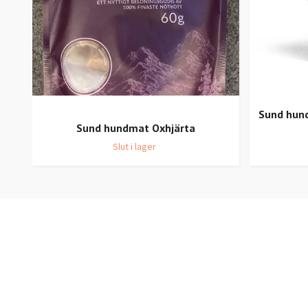
Sund hun
Sund hundmat Oxhjärta
Slut i lager