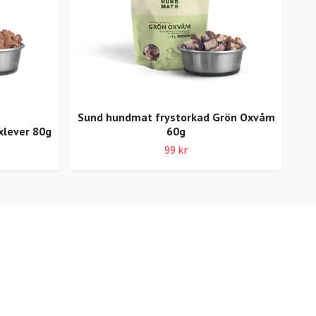
Sund hundmat frystorkad Grön Oxvåm
xlever 80g
60g
Su
99 kr