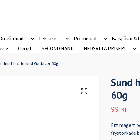
Omvårdnad
Leksaker
Promenad
Bajspåsar & t
usse
Övrigt
SECOND HAND
NEDSATTA PRISER!
ndmat frystorkad Getlever 60g
Sund h
60g
99 kr
Ett magert be
frystorkade bi