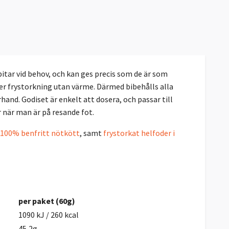
bitar vid behov, och kan ges precis som de är som
sker frystorkning utan värme. Därmed bibehålls alla
hand. Godiset är enkelt att dosera, och passar till
er när man är på resande fot.
 100% benfritt nötkött
, samt
frystorkat helfoder i
per paket (60g)
1090 kJ / 260 kcal
45,2g