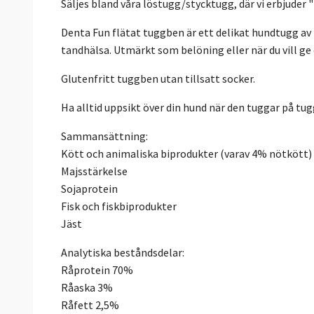
Säljes bland våra löstugg/stycktugg, där vi erbjuder "
Denta Fun flätat tuggben är ett delikat hundtugg av
tandhälsa. Utmärkt som belöning eller när du vill ge
Glutenfritt tuggben utan tillsatt socker.
Ha alltid uppsikt över din hund när den tuggar på tu
Sammansättning:
Kött och animaliska biprodukter (varav 4% nötkött)
Majsstärkelse
Sojaprotein
Fisk och fiskbiprodukter
Jäst
Analytiska beståndsdelar:
Råprotein 70%
Råaska 3%
Råfett 2,5%