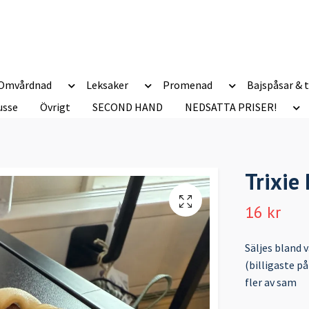
Omvårdnad
Leksaker
Promenad
Bajspåsar & t
usse
Övrigt
SECOND HAND
NEDSATTA PRISER!
Trixie
16 kr
Säljes bland 
(billigaste på
fler av sam