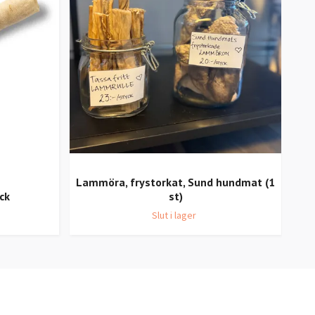
Lammöra, frystorkat, Sund hundmat (1
ck
st)
Slut i lager