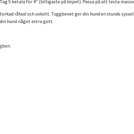
Tag 5 betala för 4" (billigaste på köpet). Passa på att testa massor
 torkad råhud och oxkött. Tuggbenet ger din hund en stunds syss
 din hund något extra gott.
ggben.