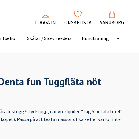
LOGGA IN
ÖNSKELISTA
VARUKORG
illbehör
Skålar / Slow Feeders
Hundträning
 Denta fun Tuggfläta nöt
våra löstugg/stycktugg, där vi erbjuder "Tag 5 betala för 4"
 köpet). Passa på att testa massor olika - eller varför inte