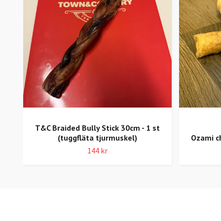
T&C Braided Bully Stick 30cm - 1 st
(tuggfläta tjurmuskel)
Ozami c
144 kr