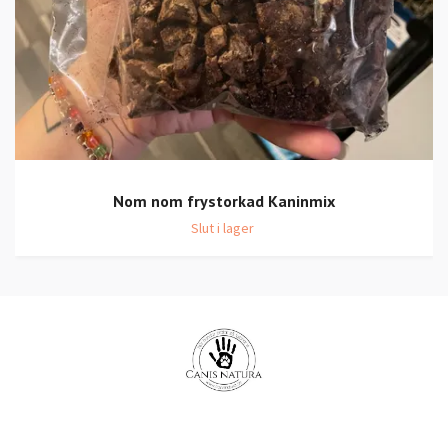
Nom nom frystorkad Kaninmix
Slut i lager