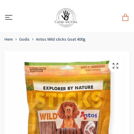
Hem
Godis
Antos Wild sticks Goat 400g