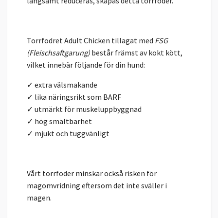
långsamt reduceras, skapas detta torrfoder.
Torrfodret Adult Chicken tillagat med
FSG
(Fleischsaftgarung)
består främst av kokt kött,
vilket innebär följande för din hund:
✓ extra välsmakande
✓ lika näringsrikt som BARF
✓ utmärkt för muskeluppbyggnad
✓ hög smältbarhet
✓ mjukt och tuggvänligt
Vårt torrfoder minskar också risken för
magomvridning eftersom det inte sväller i
magen.